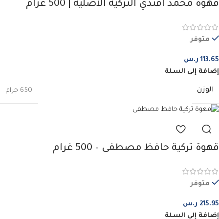
قهوة محمد افندي التركية الأصلية | 500 غرام
متوفر
113.65
ر.س
إضافة إلى السلة
الوزن
650 جرام
قهوة تركية حافظ مصطفى – 500 غرام
متوفر
215.95
ر.س
إضافة إلى السلة