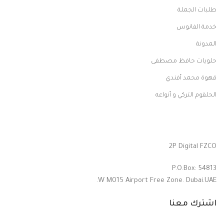
طلبات الجملة
خدمة الفانوس
المدونة
حلويات حافظ مصطفى
قهوة محمد أفندي
الحلقوم التركي و أنواعه
2P Digital FZCO
P.O.Box: 54813
W M015 Airport Free Zone. Dubai.UAE.
اشترك معنا