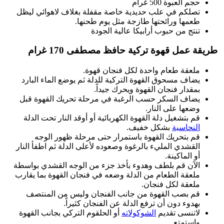
حجم العبوة 500 غرام
تصلكم في علب حديدية خاصة مقفلة بغلاف لاهوائي ليظل
طعمها ورائحتها طازجة مثل يوم طحنها.
تنتج من حبوب أرابيكا عالية الجودة
طريقة عمل قهوة تركية حافظ مصطفى 170 غرام
ملعقة طعام واحدة لكل فنجان قهوة.
يضاف مسحوق القهوة التركية للدلة ثم يوضع الماء البارد
بمقدار فنجان القهوة ويحرك جيداً.
يضاف السكر حسب الرغبة في مرحلة تحريك القهوة قبل
وضعها على النار.
قم بتشغيل دلة القهوة الكهربائية أو أوقد النار تحت الدلة
النحاسية
بشكل خفيف.
قم بتحريك القهوة باستمرار حتى مرحلة ظهور الوجه
القشدي المليء بالرغوة وصعوده لأعلى الدلة ثم اطفأ النار
أو الماكينة.
الآن قم بلطف وهدوء بأخذ جزء من الوجه القشدي بواسطة
ملعقة الطعام من الدلة وضعه في فنجان القهوة بما يقارب
ملعقة لكل فنجان.
قم بصب القهوة من جانب الفنجان وليس من المنتصف
بهدوء دون أن ترفع الدلة عن الفنجان كثيراً.
لاتنسى تقديم
الشوكولاته
أو الحلقوم التركي بجانب القهوة
واستمتع.