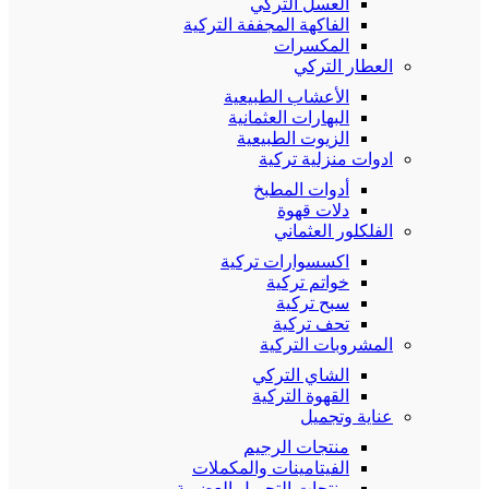
العسل التركي
الفاكهة المجففة التركية
المكسرات
العطار التركي
الأعشاب الطبيعية
البهارات العثمانية
الزيوت الطبيعية
ادوات منزلية تركية
أدوات المطبخ
دلات قهوة
الفلكلور العثماني
اكسسوارات تركية
خواتم تركية
سبح تركية
تحف تركية
المشروبات التركية
الشاي التركي
القهوة التركية
عناية وتجميل
منتجات الرجيم
الفيتامينات والمكملات
منتجات التجميل العضوية