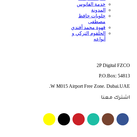
خدمة الفانوس
المدونة
حلويات حافظ
مصطفى
قهوة محمد أفندي
الحلقوم التركي و
أنواعه
2P Digital FZCO
P.O.Box: 54813
W M015 Airport Free Zone. Dubai.UAE.
اشترك معنا