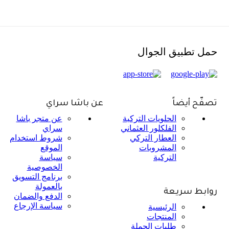
حمل تطبيق الجوال
تصفّح أيضاً
عن باشا سراي
الحلويات التركية
عن متجر باشا
الفلكلور العثماني
سراي
العطار التركي
شروط استخدام
المشروبات
الموقع
التركية
سياسة
الخصوصية
برنامج التسويق
بالعمولة
روابط سريعة
الدفع والضمان
سياسة الإرجاع
الرئيسية
المنتجات
طلبات الجملة