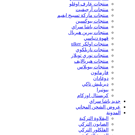
منتجات عارف اوغلو
منتجات أرجيفيت
منتجات ماركة تسبيح ايفيم
منتجات بيوكسين
منتجات باشا سراي
منتجات بيرين هيربال
قهوة دنياسي
منتجات اولكر ulker
منتجات نازيلكوي
منتجات نوري توبلار
منتجات هيربالايف
منتجات بيوبلاس
فارماتون
دوغادان
ديريليش تاكي
بيوتيرا
كريستال اوزكام
جديد باشا سراي
عروض الشحن المجاني
المدونة
البقلاوة التركية
الصابون التركي
الفلكلور التركي