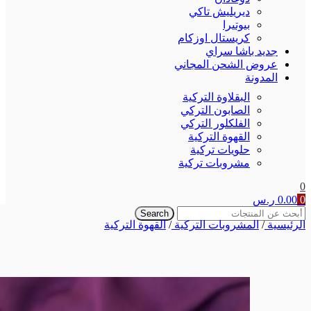
ديريليش تاكي
بيوتيرا
كريستال اوزكام
جديد باشا سراي
عروض الشحن المجاني
المدونة
البقلاوة التركية
الصابون التركي
الفلكلور التركي
القهوة التركية
حلويات تركية
مشروبات تركية
0
0
0.00
ر.س
Search
الرئيسية
/
المشروبات التركية
/
القهوة التركية