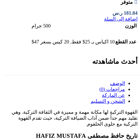
متوفر
181.84
ر.س
إضافة إلى السلة
الوزن
500 جرام
عدد القطع
10 اكياس بـ 25$ فقط
,
20 كيس بسعر 47$
أحدث ماشاهدته
الوصف
مراجعات (0)
عن الماركة
الشحن و التسليم
القهوة التركية لها مكانة مهمة و مميزة في الثقافة التركية. وهي
تقليد مهم جداُ ضمن آداب الضيافة التركية، حيث تقدم القهوة
التركية مع حلوى الحلقوم.
تاريخ حافظ مصطفى HAFIZ MUSTAFA