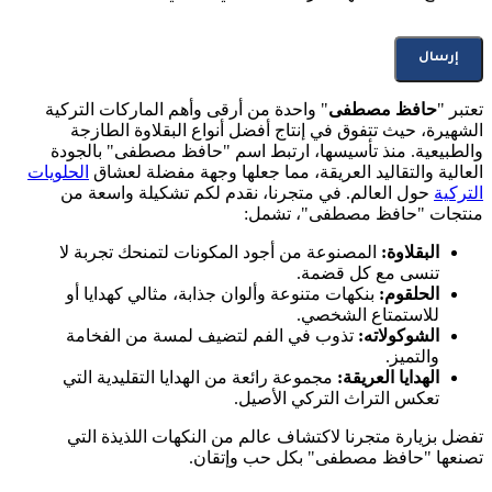
تعتبر "
حافظ مصطفى
" واحدة من أرقى وأهم الماركات التركية
الشهيرة، حيث تتفوق في إنتاج أفضل أنواع البقلاوة الطازجة
والطبيعية. منذ تأسيسها، ارتبط اسم "حافظ مصطفى" بالجودة
العالية والتقاليد العريقة، مما جعلها وجهة مفضلة لعشاق
الحلويات
التركية
حول العالم. في متجرنا، نقدم لكم تشكيلة واسعة من
منتجات "حافظ مصطفى"، تشمل:
البقلاوة:
المصنوعة من أجود المكونات لتمنحك تجربة لا
تنسى مع كل قضمة.
الحلقوم:
بنكهات متنوعة وألوان جذابة، مثالي كهدايا أو
للاستمتاع الشخصي.
الشوكولاته:
تذوب في الفم لتضيف لمسة من الفخامة
والتميز.
الهدايا العريقة:
مجموعة رائعة من الهدايا التقليدية التي
تعكس التراث التركي الأصيل.
تفضل بزيارة متجرنا لاكتشاف عالم من النكهات اللذيذة التي
تصنعها "حافظ مصطفى" بكل حب وإتقان.