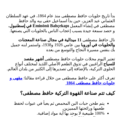
بدأ تاريخ حلويات حافظ مصطفى منذ عام 1864، في عهد السلطان
العثماني عبد العزيز، حين بدأ اسماعيل حقى بيه والد حافظ
مصطفى في إنشاء المعمل
Eminönü Bahçekapı في إسطنبول
،
و حصد سمعة جيدة بسبب إعجاب الناس بالحلويات التي يصنعها.
نال حافظ مصطفى
11 ميدالية في مجال صناعة المعجنات
والحلويات في أوروبا
بين عامي 1926 و1938، واستمر ابنه جميل
بك بنفس مسيرة النجاح والتوسع من بعده
تعتبر اليوم محلات حلويات حافظ مصطفى
أشهر مقصد
للسياح
الراغبين في تذوق الطعم الأصلي اللذيذ لمختلف أنواع
الحلوى التركية، بالإضافة إلى تصديرها إلى الكثير من بلدان العالم.
تعرف أكثر على حافظ مصطفى من خلال قراءة مقالنا:
مقهى و
حلويات حافظ مصطفى 1864
كيف تتم صناعة القهوة التركية حافظ مصطفى؟
يتم طحن حبات البن المحمص ثم يعبأ في عبوات لحفظ
طعمها ورائحتها المميزين.
100% طبيعية لا يوجد بها أية مواد إضافية.