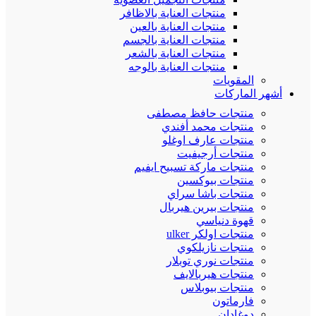
منتجات العناية بالاظافر
منتجات العناية بالعين
منتجات العناية بالجسم
منتجات العناية بالشعر
منتجات العناية بالوجه
المقويات
أشهر الماركات
منتجات حافظ مصطفى
منتجات محمد أفندي
منتجات عارف اوغلو
منتجات أرجيفيت
منتجات ماركة تسبيح ايفيم
منتجات بيوكسين
منتجات باشا سراي
منتجات بيرين هيربال
قهوة دنياسي
منتجات اولكر ulker
منتجات نازيلكوي
منتجات نوري توبلار
منتجات هيربالايف
منتجات بيوبلاس
فارماتون
دوغادان