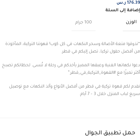
176.39
ر.س
إضافة إلى السلة
الوزن
100 جرام
“تذوقوا متعة الأصالة وسحر النكهات في كل كوب! قهوتنا التركية، المأخوذة
من أفضل حقول تركيا، تصل إليكم في قطر.
دعوا نكهاتها الغنية وعبقها المميز يأخذكم في رحلة لا تُنسى. لحظاتكم تصبح
أكثر تميزًا مع #القهوة_التركية_في_قطر.”
نقدم لكم قهوة تركية في قطر من أفضل الأنواع وألذ النكهات مع توصيل
سريع لباب المنزل خلال 3 – 7 أيام.
حمل تطبيق الجوال