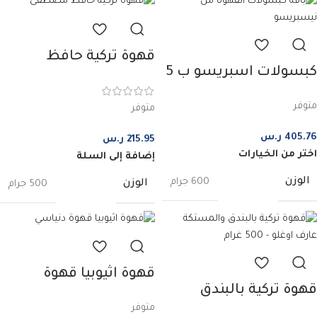
قهوة تركية حافظ
كبسولات اسبريسو ب 5
مصطفى – 500 غرام
نكهات مختلفة | 50
متوفر
متوفر
كبسولة
405.76
ر.س
215.95
ر.س
اختر من الخيارات
إضافة إلى السلة
الوزن
600 جرام
الوزن
500 جرام
قهوة اثيوبيا قهوة
قهوة تركية بالبندق
دنياسي – 200 غرام
متوفر
والمستكة عارف اوغلو –