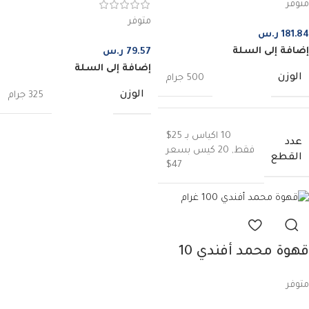
متوفر
غرام
متوفر
181.84
ر.س
إضافة إلى السلة
79.57
ر.س
إضافة إلى السلة
الوزن
500 جرام
الوزن
325 جرام
10 اكياس بـ 25$
عدد
فقط
,
20 كيس بسعر
القطع
47$
قهوة محمد أفندي 10
اكياس – 100 غرام
متوفر