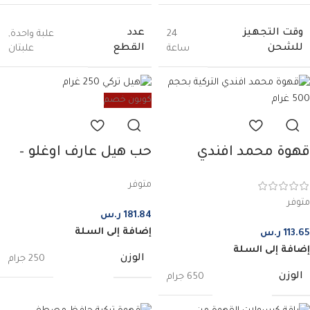
وقت التجهيز
عدد
24
علبة واحدة
,
للشحن
القطع
ساعة
علبتان
كوبون خصم
حب هيل عارف اوغلو –
قهوة محمد افندي
250 غرام
التركية الأصلية | 500
متوفر
غرام
متوفر
181.84
ر.س
إضافة إلى السلة
113.65
ر.س
إضافة إلى السلة
الوزن
250 جرام
الوزن
650 جرام