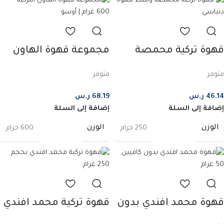
قهوة تركية محمصة
مجموعة قهوة الهاون
وسط قهوة دنياسي –
التركية – 600 غرام |
متوفر
متوفر
250 غرام
أوسو
46.14
ر.س
68.19
ر.س
إضافة إلى السلة
إضافة إلى السلة
الوزن
الوزن
250 جرام
600 جرام
قهوة محمد افندي بدون
قهوة تركية محمد افندي
كافيين 10 اكياس – 50
– 250 غرام