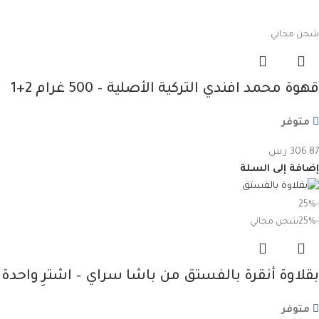
شحن مجاني
قهوة محمد افندي التركية الأصلية – 500 غرام 2+1
متوفر
306.87
ر.س
إضافة إلى السلة
-25%
-25%
شحن مجاني
بقلاوة أنقرة بالفستق من باشا سراي – اشترِ واحدة
واحصل على الثانية بنصف السعر
متوفر