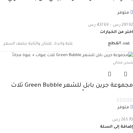
حجم صغير – اشترِ واحدة والثانية بنصف السعر
متوفر
291.92
ر.س
–
437.69
ر.س
اختر من الخيارات
عدد القطع
علبة واحدة
,
علبتان والثانية بنصف السعر
شحن مجاني
مجموعة جرين بابل للشعر Green Bubble ثلاث
عبوات + عبوة مجاناً
متوفر
265.70
ر.س
إضافة إلى السلة