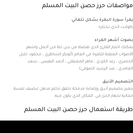
مواصفات حرز حصن البيت المسلم
يقرأ سورة البقرة بشكل تلقائي
بالوقـت الـذي تـخـتاره
بصوت أشهر القراء
يمكنك اختيار القارئ الذي تفضله من بيـن ثـلة مـن أجمل واشهر
الأصوات المتقنة للتلاوة في العالم (أبوبكر الشاطري ، محمود خليل
الحصري ، رعد الكردي ، ماهر المعيقلي ، أحمد النفيس ، سعد
الغامدي ، عبد الرشيد الصوفي)
التصميم الأنيق
يتميز بتصميم أنـيـق وإضاءة مدمجة تحقق تناغم مذهل ليضيف لمسة
جمالية لجهاز الحرز في المكان الذي يكون فـيه
.
طريقة استعمال حرز حصن البيت المسلم