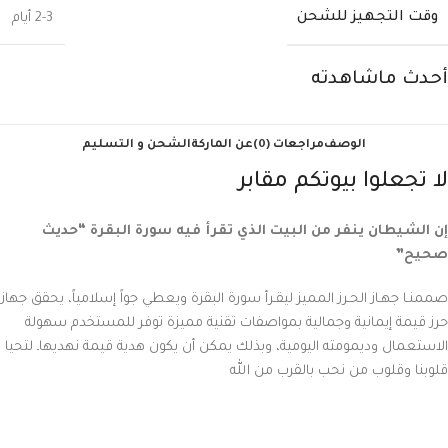
وقت التجهيز للشحن
2-3 أيام
أحدث ماشاهدته
الوصف
مراجعات (0)
عن الماركة
الشحن و التسليم
لا تجعلوا بيوتكم مقابر
إن الشيطان ينفر من البيت الذي تقرأ فيه سورة البقرة “حديث
صحيح”
صممنـا جهـاز الحـرز المميز ليقـرأ سورة البقرة ويعطي جواً إسلامياً،
يحقق جهاز
حرز قيمة إيمانية وجمالية بمواصفات تقنية مميزة توفر للمستخدم سهولة
الاستعمال وديمومته اليومية، وبذلك يمكن أن يكون هدية قيمة نهديهاـ لتحيا
قلوبنا وقلوب من نحب بالقرب من الله