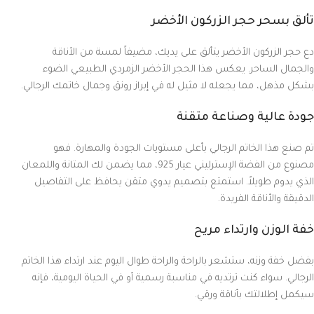
تألق بسحر حجر الزركون الأخضر
دع حجر الزركون الأخضر يتألق على يديك، مضيفاً لمسة من الأناقة
والجمال الساحر. يعكس هذا الحجر الأخضر الزمردي الطبيعي الضوء
بشكل مذهل، مما يجعله لا مثيل له في إبراز رونق وجمال خاتمك الرجالي.
جودة عالية وصناعة متقنة
تم صنع هذا الخاتم الرجالي بأعلى مستويات الجودة والمهارة. فهو
مصنوع من الفضة الإسترليني عيار 925، مما يضمن لك المتانة واللمعان
الذي يدوم طويلاً. استمتع بتصميم يدوي متقن يحافظ على التفاصيل
الدقيقة والأناقة الفريدة.
خفة الوزن وارتداء مريح
بفضل خفة وزنه، ستشعر بالراحة والراحة طوال اليوم عند ارتداء هذا الخاتم
الرجالي. سواء كنت ترتديه في مناسبة رسمية أو في الحياة اليومية، فإنه
سيكمل إطلالتك بأناقة ورقي.