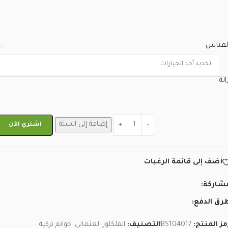
لقياس
الة
إضافة إلى السلة
اشتري الآن
أضف إلى قائمة الرغبات
شاركة:
رق الدفع:
مز المنتج:
BS104017
التصنيف:
الفلكلور العثماني
,
خواتم تركية