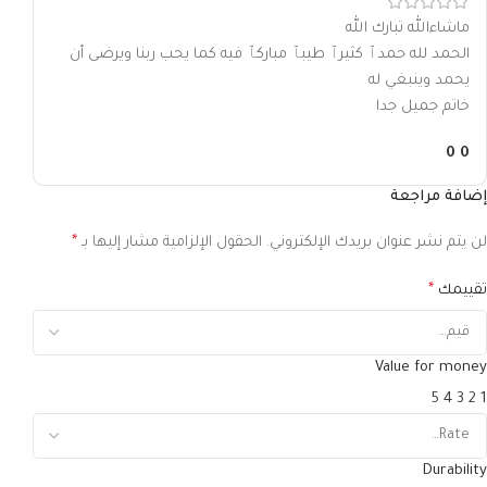
ماشاءالله تبارك الله
الحمد لله حمدٱ كثيرٱ طيبٱ مباركٱ فيه كما يحب ربنا ويرضى أن
يحمد وينبغي له
خاتم جميل جدا
0
0
إضافة مراجعة
لن يتم نشر عنوان بريدك الإلكتروني.
الحقول الإلزامية مشار إليها بـ
*
تقييمك
*
Value for money
5
4
3
2
1
Durability