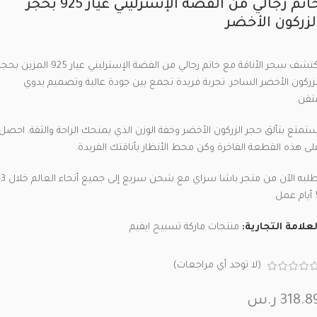
خاتم رجالي من الفضة الإسترليني عيار 925 بحجر
لزركون الأخضر
اكتشف سحر الأناقة مع خاتم رجالي من الفضة الإسترليني عيار 925 المزين بح
لزركون الأخضر الساحر. تجربة فريدة تجمع بين جودة عالية وتصميم يدوي
تقن.
ستمتع بتألق حجر الزركون الأخضر وخفة الوزن الذي يمنحك الراحة والثقة. احصل
لى هذه القطعة الفاخرة وكن محط الأنظار بأناقتك الفريدة.
اطلبه الآن من متجر
عمل
لعلامة التجارية:
منتجات ماركة تسبيح ايفيم
(لا توجد أي مراجعات)
318.8
ر.س