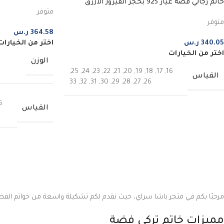
خاتم رجالي فضة عيار 925 بحجر الفيروز الأزرق
متوفر
السادة
متوفر
364.58
ر.س
340.05
ر.س
اختر من الخيارات
اختر من الخيارات
الوزن
,
25
,
24
,
23
,
22
,
21
,
20
,
19
,
18
,
17
,
16
القياس
33
,
32
,
31
,
30
,
29
,
28
,
27
,
26
6
القياس
مرحبًا بكم في متجر باشا سراي، حيث نقدم لكم تشكيلة واسعة من خواتم الفضة 
مميزات خاتم تركي فضة