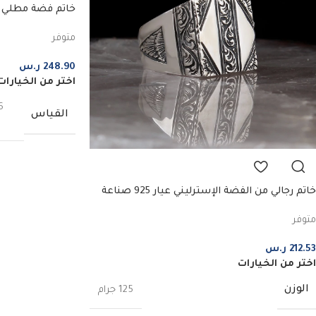
خاتم فضة مطلي با
الرملي
متوفر
248.90
ر.س
اختر من الخيارات
6
القياس
خاتم رجالي من الفضة الإسترليني عيار 925 صناعة
يدوية بالقلم الرصاص
متوفر
212.53
ر.س
اختر من الخيارات
الوزن
125 جرام