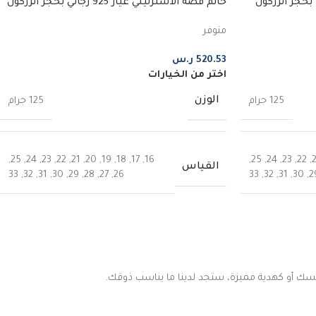
خاتم رجالي فضة أسترليني عيار 925 بحجر الزركون
خاتم فضة الأسترليني عيار 925 رجالي بحجر الزركون
الأسود
متوفر
520.53
ر.س
اختر من الخيارات
الوزن
125 جرام
125 جرام
,
25
,
24
,
23
,
22
,
21
,
20
,
19
,
18
,
17
,
16
,
25
,
24
,
23
,
22
,
القياس
33
,
32
,
31
,
30
,
29
,
28
,
27
,
26
33
,
32
,
31
,
30
,
2
نفسك أو كهدية مميزة، ستجد لدينا ما يناسب ذوقك.