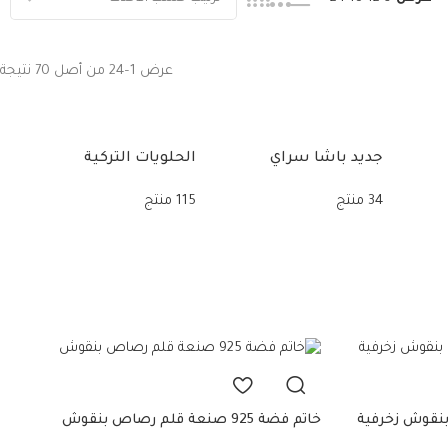
عرض 1–24 من أصل 70 نتيجة
جديد باشا سراي
الحلويات التركية
ال
34 منتج
115 منتج
34 من
خاتم فضة 925 صنعة قلم رصاص بنقوش