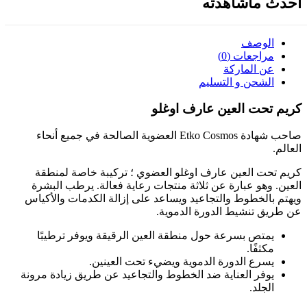
أحدث ماشاهدته
الوصف
مراجعات (0)
عن الماركة
الشحن و التسليم
كريم تحت العين عارف اوغلو
صاحب شهادة Etko Cosmos العضوية الصالحة في جميع أنحاء
العالم.
كريم تحت العين عارف اوغلو العضوي ؛ تركيبة خاصة لمنطقة
العين. وهو عبارة عن ثلاثة منتجات رعاية فعالة. يرطب البشرة
ويهتم بالخطوط والتجاعيد ويساعد على إزالة الكدمات والأكياس
عن طريق تنشيط الدورة الدموية.
يمتص بسرعة حول منطقة العين الرقيقة ويوفر ترطيبًا
مكثفًا.
يسرع الدورة الدموية ويضيء تحت العينين.
يوفر العناية ضد الخطوط والتجاعيد عن طريق زيادة مرونة
الجلد.