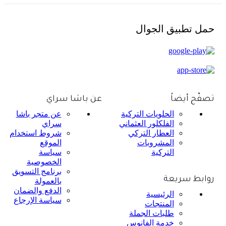
حمل تطبيق الجوال
تصفّح أيضاً
عن باشا سراي
الحلويات التركية
عن متجر باشا
الفلكلور العثماني
سراي
العطار التركي
شروط استخدام
المشروبات
الموقع
التركية
سياسة
الخصوصية
برنامج التسويق
روابط سريعة
بالعمولة
الدفع والضمان
الرئيسية
سياسة الإرجاع
المنتجات
طلبات الجملة
خدمة الفانوس