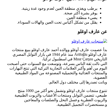
يرطب ويغذي منطقة العين لعدم وجود غدة زيتية.
يوفر بشرة أكثر صحة.
يضيء منطقة العين.
يقلل من تشكل أكياس تحت العين والهالات السوداء.
عن عارف اوغلو
بدأ عصمت عارف أوغلو ووالده أحمد عارف اوغلو ببيع منتجات
عارف أوغلو Arifoğlu منذ عام 1944 في بازار التوابل المصري
التاريخي Mısır Çarşısı في اسطنبول تركيا،
التي نالت ثقة الناس بسرعة، وتوسعت مع السنوات حتى أصبحت
اليوم من أهم وأكبر العلامات التجارية التركية التي تنتج البهارات
والمنتجات الغذائية والتجميلية المصنوعة من المواد الطبيعية
العضوية،
وباتت تصدرها إلى مختلف دول العالم.
تتنوع منتجات عارف اوغلو وتشمل نحو أكثر من 1000 منتج
طبيعي، تتضمن التوابل ومنتجات الأعشاب والزيوت الطبيعية
والزيوت العطرية وعسل النحل والصلصات والمعاجين
و.مستحضرات التجميل الطبيعية.