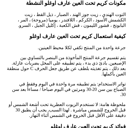
مكونات كريم تحت العين عارف اوغلو النشطة
التوت الهندي ، زيت جوز الهند ، الصبار ، ذيل القط ، زيت
الكشمش الأسود ، الكركم ، اللافندر ، يوميا (مروحة) ، المر ،
البابونج ، قشور الليمون ، قش الكعبة ، إكليل الجبل ، السرو.
كيفية استعمال كريم تحت العين عارف اوغلو
جرعة واحدة من المنتج تكفي لكلا محيط العينين.
يتم تقسيم جرعة المنتج المأخوذة من البنصر بالتساوي بين
الإصبعين. بادئ ذي بدء ، يتم تطبيقه على المخل بضربات عازلة.
بعد ذلك ، يتم تغذيته بلطف عن طريق جعل الحرف C حول منطقة
العين بأكملها.
تواتر الاستخدام: يتم تطبيقه مرة واحدة في اليوم وفقط في
الصباح بين سن 20-30 ومرتين في اليوم صباحاً / مساءاً بعد سن
30.
ملحوظة هامة: لا تستخدم الزيوت العطرية تحت أشعة الشمس أو
قبل الخروج للشمس مباشرة . لهذا السبب, يجب أن يطبق 30
دقيقة على الأقل قبل الخروج في الشمس أثناء النهار.
فوائد
كريم تحت العين عارف اوغلو