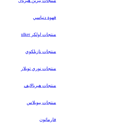
منتجات بيرين هيربال
قهوة دنياسي
منتجات اولكر ulker
منتجات نازيلكوي
منتجات نوري توبلار
منتجات هيربالايف
منتجات بيوبلاس
فارماتون