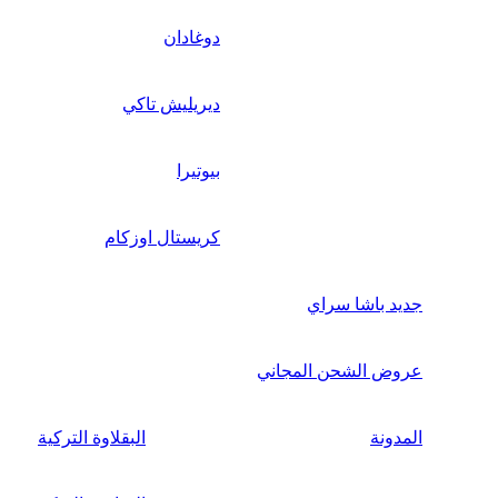
دوغادان
ديريليش تاكي
بيوتيرا
كريستال اوزكام
جديد باشا سراي
عروض الشحن المجاني
المدونة
البقلاوة التركية