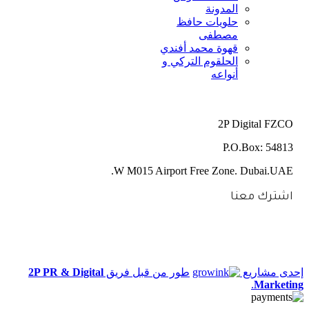
المدونة
حلويات حافظ
مصطفى
قهوة محمد أفندي
الحلقوم التركي و
أنواعه
2P Digital FZCO
P.O.Box: 54813
W M015 Airport Free Zone. Dubai.UAE.
اشترك معنا
إحدى مشاريع
طور من قبل فريق
2P PR & Digital
.
Marketing